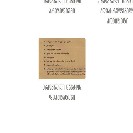
ეროვნული საბჭოს
ეროვნული საბჭ
პრეზიდიუმი
აღმასრულებელ
კომიტეტი
ეროვნული საბჭოს
დეპუტატები