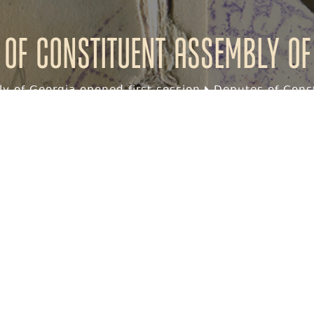
 of Constituent assembly of
y of Georgia opened first session
Deputes of Const
ა
ბ
გ
დ
ე
ვ
ზ
თ
ი
კ
ლ
მ
ნ
ო
პ
ჟ
რ
ს
ტ
უ
ფ