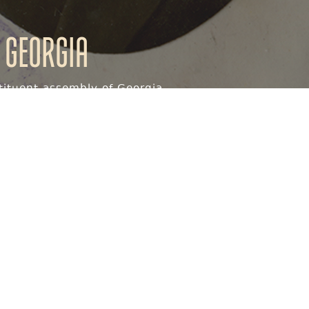
 Georgia
ituent assembly of Georgia
ქ
ღ
ყ
შ
ჩ
ც
ძ
წ
ჭ
ხ
ჯ
ჰ