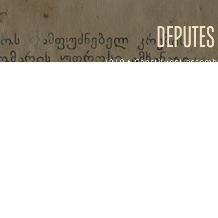
Deputes
1919
Constituent assembl
Gender
Male (1)
Nationality
Georgian (1)